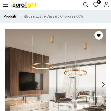
0
Produits
iBruzzi Lustre Cassaro Or Brosse 60W