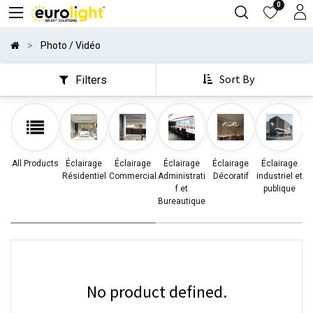
0
Photo / Vidéo
Sort By
Filters
All Products
Éclairage
Éclairage
Éclairage
Éclairage
Éclairage
Résidentiel
Commercial
Administrati
Décoratif
industriel et
d
f et
publique
Bureautique
No product defined.