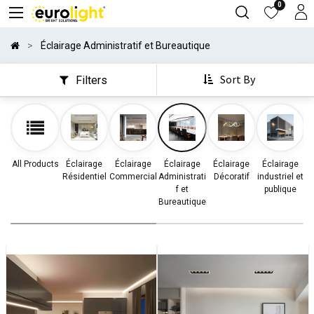
0
Éclairage Administratif et Bureautique
Sort By
Filters
All Products
Éclairage
Éclairage
Éclairage
Éclairage
Éclairage
Résidentiel
Commercial
Administrati
Décoratif
industriel et
d
f et
publique
Bureautique