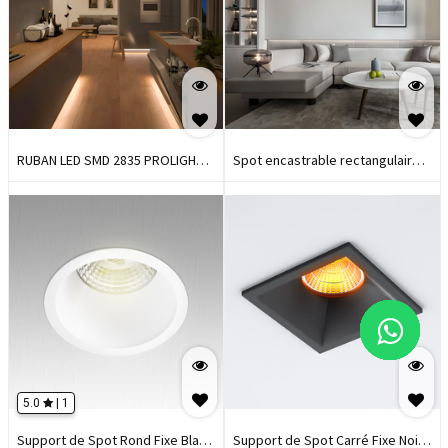
RUBAN LED SMD 2835 PROLIGHT+
Spot encastrable rectangulaire
24V.14,5W /168 LEDS / IP20 /
PROLIGHT+ 5 LED I 10W I 3000K
3000K
5.0
|
1
Support de Spot Rond Fixe Blanc
Support de Spot Carré Fixe Noir