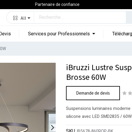
Partenaire de confiance
All
Devis
Services pour Professionnels
Téléchar
 60W
iBruzzi Lustre Sus
Brosse 60W
Demande de devis
Suspensions luminaires moderne cr
silicone avec LED SMD2835 / 60
SKU:
IB5678-860ROP-BK