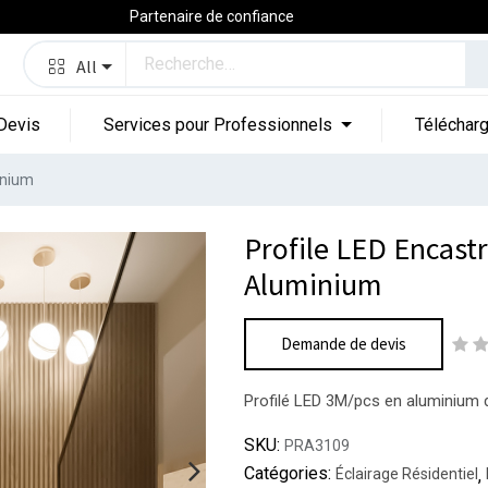
Partenaire de confiance
All
Devis
Services pour Professionnels
Téléchar
inium
Profile LED Encas
Aluminium
Demande de devis
Profilé LED 3M/pcs en aluminium d
SKU:
PRA3109
Catégories:
Éclairage Résidentiel
,