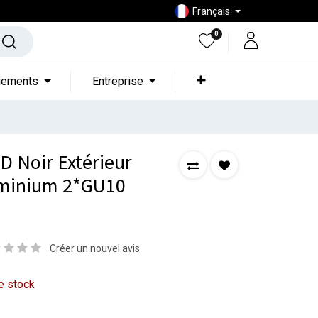
Français
0
gements
Entreprise
D Noir Extérieur
minium 2*GU10
Créer un nouvel avis
e stock