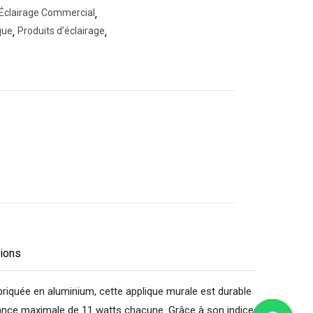
Éclairage Commercial
,
que
,
Produits d’éclairage
,
tions
riquée en aluminium, cette applique murale est durable
ssance maximale de 11 watts chacune. Grâce à son indice