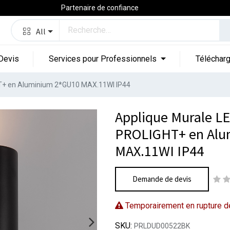
Partenaire de confiance
All
Devis
Services pour Professionnels
Téléchar
HT+ en Aluminium 2*GU10 MAX.11WI IP44
Applique Murale LE
PROLIGHT+ en Alu
MAX.11WI IP44
Demande de devis
Temporairement en rupture d
SKU:
PRLDUD00522BK