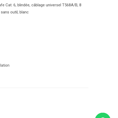
e Cat. 6, blindée, câblage universel T568A/B, 8
sans outil, blanc
llation