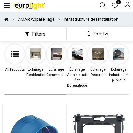
0
VIMAR Appareillage
Infrastructure de l’installation
Sort By
Filters
All Products
Éclairage
Éclairage
Éclairage
Éclairage
Éclairage
Résidentiel
Commercial
Administrati
Décoratif
industriel et
d
f et
publique
Bureautique