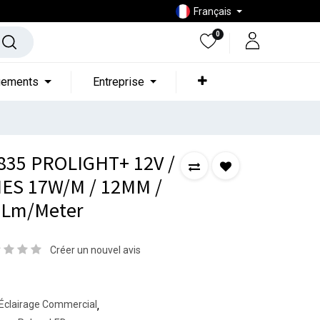
Français
0
gements
Entreprise
35 PROLIGHT+ 12V /
ES 17W/M / 12MM /
00Lm/Meter
Créer un nouvel avis
Éclairage Commercial
,