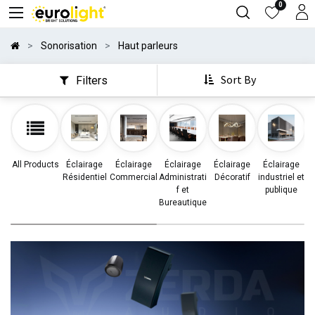
0
Sonorisation
Haut parleurs
Sort By
Filters
All Products
Éclairage
Éclairage
Éclairage
Éclairage
Éclairage
Résidentiel
Commercial
Administrati
Décoratif
industriel et
d
f et
publique
Bureautique