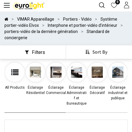
0
VIMAR Appareillage
Portiers - Vidéo
Système
portier-vidéo Elvox
Interphone et portier-vidéo d’intérieur
portiers-vidéo de la dernière génération
Standard de
conciergerie
Sort By
Filters
All Products
Éclairage
Éclairage
Éclairage
Éclairage
Éclairage
Résidentiel
Commercial
Administrati
Décoratif
industriel et
d
f et
publique
Bureautique