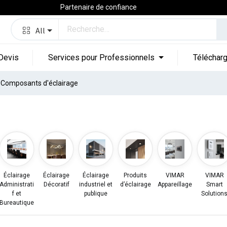
Partenaire de confiance
All
Devis
Services pour Professionnels
Téléchar
Composants d'éclairage
Éclairage
Éclairage
Éclairage
Produits
VIMAR
VIMAR
Administrati
Décoratif
industriel et
d’éclairage
Appareillage
Smart
f et
publique
Solution
Bureautique