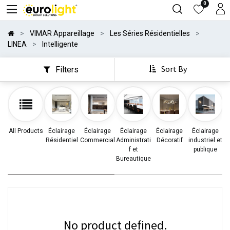
0
VIMAR Appareillage
Les Séries Résidentielles
LINEA
Intelligente
Sort By
Filters
All Products
Éclairage
Éclairage
Éclairage
Éclairage
Éclairage
Résidentiel
Commercial
Administrati
Décoratif
industriel et
d
f et
publique
Bureautique
No product defined.