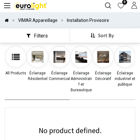
0
VIMAR Appareillage
Installation Provisoire
Sort By
Filters
All Products
Éclairage
Éclairage
Éclairage
Éclairage
Éclairage
Résidentiel
Commercial
Administrati
Décoratif
industriel et
d
f et
publique
Bureautique
No product defined.