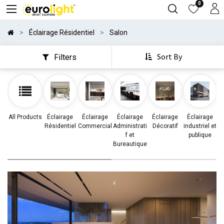
0
Éclairage Résidentiel
Salon
Sort By
Filters
All Products
Éclairage
Éclairage
Éclairage
Éclairage
Éclairage
Résidentiel
Commercial
Administrati
Décoratif
industriel et
d
f et
publique
Bureautique