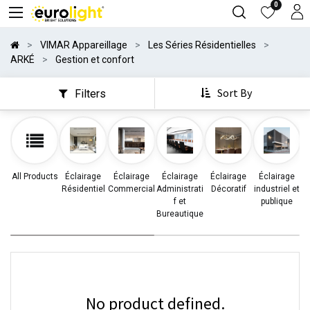
0
VIMAR Appareillage
Les Séries Résidentielles
ARKÉ
Gestion et confort
Sort By
Filters
All Products
Éclairage
Éclairage
Éclairage
Éclairage
Éclairage
Résidentiel
Commercial
Administrati
Décoratif
industriel et
d
f et
publique
Bureautique
No product defined.