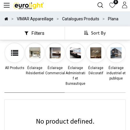
0
VIMAR Appareillage
Catalogues Produits
Plana
Sort By
Filters
All Products
Éclairage
Éclairage
Éclairage
Éclairage
Éclairage
Résidentiel
Commercial
Administrati
Décoratif
industriel et
d
f et
publique
Bureautique
No product defined.